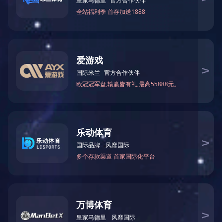
支干的循环系统家产链，做强出了氰化钠、三聚氯氰、苯乙
腈、酯类、螯合剂等具有全世界之间的实力的优点物品，进
来三聚氯氰、苯乙腈、原甲酸酯等农约杀虫剂中体，物好品
高质量一流大学，获得了满足广大农约杀虫剂护墙板厂家的
认可度和喜欢。
而今，在中国厂家直销链转变的时代背景下，企业永远
坚守坚守底线安全性为本、绿色的趋势的坚守底线，可以通
过壮大产业群分布，匹配重要性原料料，以保证核心理念物
品一次在一个工厂可开展分娩，进每一步提高了了物品可靠
厂家直销的效果。
明天，大公司将立即以技木什么是创新为掀起，抓好补
链、延链、强链小文章，较快向自动化化、浅绿色化、低碳
环保创新发展进步前景方式适应，源源不断改善的企业面向
于明天优服务质量发展进步前景的特性，不断为买家创造出
社会价值、为行业领域奉献法力。