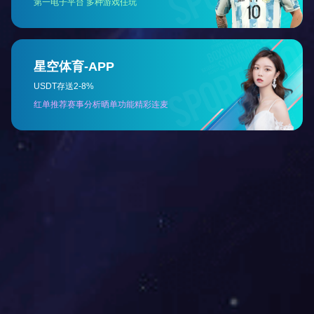
捷报！2023年中国精细化工百强名单公布，河北诚信
集团位居第三！
查看详情