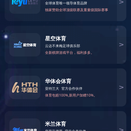
发布了时间间隔：
2022-07-08
【内容提要说明】 明年2月7日，第八届药剂杀菌剂领域
生活工作介绍会暨2022药剂杀菌剂领域各单发表会在福
建诸暨市庄重开设，大会发表了2022年药剂杀菌剂领域
优良批售商各单，我集团公司缘何荣膺“2022年优良药
剂杀菌剂中央体批售商”称谓。
2030年3月7日，第9届农约杀菌剂业第三产业开机运行
介绍会暨2022农约杀菌剂业成员名单表发布了公告会在安徽
杭州市隆重举行开幕，现场发布了公告了2023年农约杀菌剂
业好的团队厂家直销商成员名单表，我平台再次荣膺“2023
年好的团队农约杀菌剂在期间体厂家直销商”头衔。
有限公司始终如一追求“做就做起是最好的”的生产心
理，长期带动革新科技革新、枝术提升和翠绿色绿色环保开
发，形成了了以氢氰酸为基础、氰化钠居多干，两种物品为