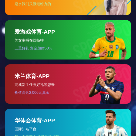
产党成立102周年
为庆祝中国共产党成立102周年，继承和发扬党的光荣传统和优
良作风，发挥党员先锋模范带头作用，增强组织凝聚力和战斗
力。7月1日上午，公司80余名党员代表齐聚一堂，共同参加“庆
七一”主题党日活动。
运动与快乐融合，竞技与趣味加持！ 第九届“诚信杯”职
工趣味运动会隆重举办
4月27日，第九届“诚信杯”职工趣味运动会在公司隆重举行，来