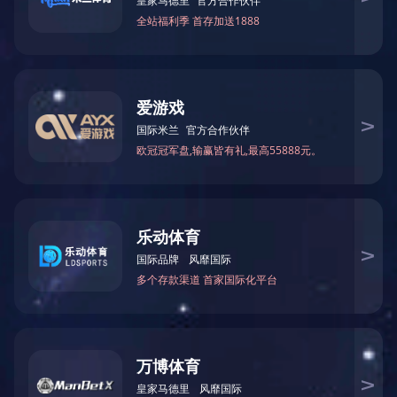
捷报！2023年中国精细化工百强名单公布，河北诚信集
团位居第三！
2023年11月23日-25日，“第二十三届全国精细化工行业（滨
海）大会暨 2023 中国精细化工百强发布会”于江苏盐城召开，
会上隆重公布了2023年中国精细化工百强企业名单，河北诚信
集团位居第三！