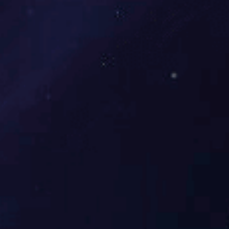
位，比2021年排名上升10位。
捷报！开云官方网页版登录入口-开云(中国) 入选“2021
年优秀农药中间体供应商”名单
2022年7月7日，第九届农药行业经济运行分析会暨2022农药行
业名单发布会在浙江绍兴隆重举办，会上发布了2021年农药行
业优秀供应商名单，我公司再度荣膺“2021年优秀农药中间体供
应商”称号。