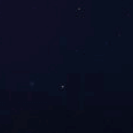
开云官方网页版登录入口-开云(中国) 党委召开“庆七一”
主题党日活动
为庆祝中国共产党成立101周年，继承和发扬党的光荣传统和优
良作风，发挥党员先锋模范作用，增强组织凝聚力和战斗力。7
月1日上午，公司党委召开“庆七一”主题党日活动，63名党员代
表参加了活动。