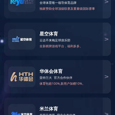
活力四溢展风采！第十届“诚信杯”职工趣味运动会成功
举办
4月26日上午，开云官方网页版登录入口-开云(中国) 第十届“诚
信杯”职工趣味运动会活力开赛！31支代表队共计464名干部员
工热情参与。