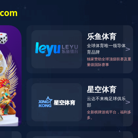
人才招聘信息要
练习企
求
业
营的、稳盈快速发展的坚固的步伐。