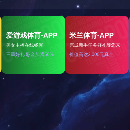
，为团对奖励而的努力拼搏；交换呼啦圈的对战中，你们针对针
亦是各显神通，精彩绝伦纷呈，有效充分的展出了团对精神力量
用眼泪和的努力拥有了奖励和欢呼声，更用团对精神力量什么和
业员提拱了个展示台个人能力、美化体魄的舞台剧，更在欢喜与
会们为这一场运转会的圆满胜利完美摇旗呐喊，充满期待下一些
捷报！2023年