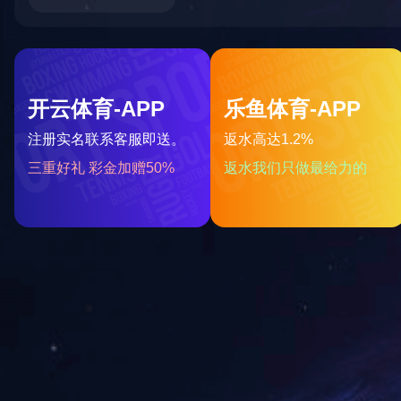
辱与共。比賽场地，彩旗随风飘扬，欢声笑靥连续。
拔河对战中，男选手们同心协力协力，紧磨牙关
度；推铁环、接力赛传球等大型好项目中，男选手们
对战大型好项目的冠、亚、季军依次出类拔萃。你们
这次的运转会的完美承办，不只是为机关人员营
的思想历史风貌和精诚团结协同的品牌传统文化。我
诚信集团
标签设计：
上个页
无